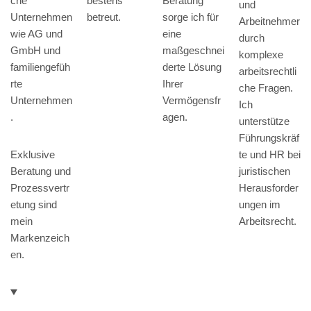
bestens
che
Beratung
und
betreut.
Unternehmen
sorge ich für
Arbeitnehmer
wie AG und
eine
durch
GmbH und
maßgeschnei
komplexe
familiengefüh
derte Lösung
arbeitsrechtli
rte
Ihrer
che Fragen.
Unternehmen
Vermögensfr
Ich
.
agen.
unterstütze
Führungskräf
Exklusive
te und HR bei
Beratung und
juristischen
Prozessvertr
Herausforder
etung sind
ungen im
mein
Arbeitsrecht.
Markenzeich
en.