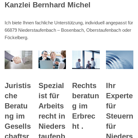
Kanzlei Bernhard Michel
Ich biete Ihnen fachliche Unterstützung, individuell angepasst für
66879 Niederstaufenbach – Bosenbach, Oberstaufenbach oder
Föckelberg.
Ihr
Juristis
Spezial
Rechts
Experte
che
ist für
beratun
für
Beratu
Arbeits
g im
Steuern
ng im
recht in
Erbrec
für
Gesells
Nieders
ht .
Nieders
chaftsr
taufenb