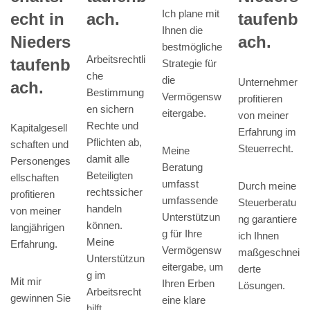
Ich plane mit
taufenb
echt in
ach.
Ihnen die
ach.
Nieders
bestmögliche
Arbeitsrechtli
taufenb
Strategie für
che
die
Unternehmer
ach.
Bestimmung
Vermögensw
profitieren
en sichern
eitergabe.
von meiner
Rechte und
Kapitalgesell
Erfahrung im
Pflichten ab,
schaften und
Steuerrecht.
Meine
damit alle
Personenges
Beratung
Beteiligten
ellschaften
umfasst
Durch meine
rechtssicher
profitieren
umfassende
Steuerberatu
handeln
von meiner
Unterstützun
ng garantiere
können.
langjährigen
g für Ihre
ich Ihnen
Meine
Erfahrung.
Vermögensw
maßgeschnei
Unterstützun
eitergabe, um
derte
g im
Mit mir
Ihren Erben
Lösungen.
Arbeitsrecht
gewinnen Sie
eine klare
hilft