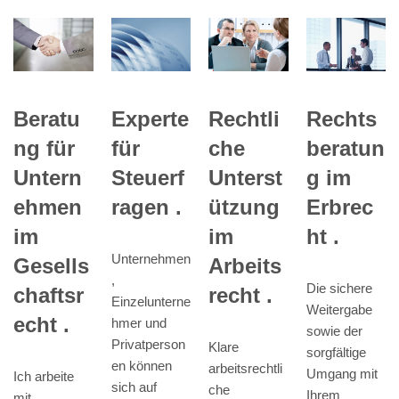
Experte
Beratu
Rechtli
Rechts
für
ng für
che
beratun
Steuerf
Untern
Unterst
g im
ragen .
ehmen
ützung
Erbrec
im
im
ht .
Unternehmen
Gesells
Arbeits
,
Die sichere
chaftsr
recht .
Einzelunterne
Weitergabe
echt .
hmer und
sowie der
Privatperson
Klare
sorgfältige
en können
arbeitsrechtli
Umgang mit
Ich arbeite
sich auf
che
Ihrem
mit