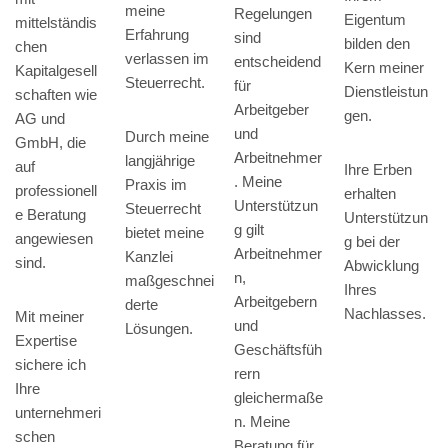
meine
Regelungen
Eigentum
mittelständis
Erfahrung
sind
bilden den
chen
verlassen im
entscheidend
Kern meiner
Kapitalgesell
Steuerrecht.
für
Dienstleistun
schaften wie
Arbeitgeber
gen.
AG und
und
Durch meine
GmbH, die
Arbeitnehmer
langjährige
auf
Ihre Erben
. Meine
Praxis im
professionell
erhalten
Unterstützun
Steuerrecht
e Beratung
Unterstützun
g gilt
bietet meine
angewiesen
g bei der
Arbeitnehmer
Kanzlei
sind.
Abwicklung
n,
maßgeschnei
Ihres
Arbeitgebern
derte
Nachlasses.
Mit meiner
und
Lösungen.
Expertise
Geschäftsfüh
sichere ich
rern
Ihre
gleichermaße
unternehmeri
n. Meine
schen
Beratung für