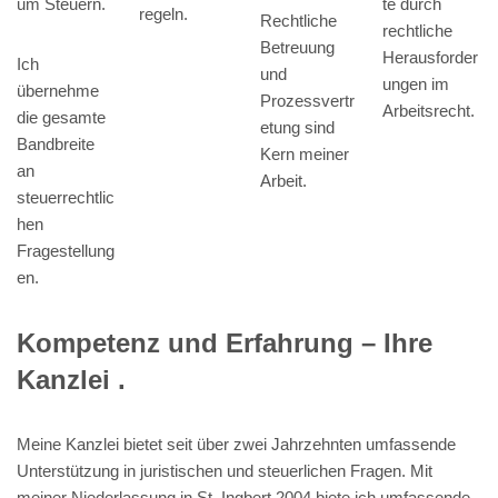
um Steuern.
te durch
regeln.
Rechtliche
rechtliche
Betreuung
Herausforder
Ich
und
ungen im
übernehme
Prozessvertr
Arbeitsrecht.
die gesamte
etung sind
Bandbreite
Kern meiner
an
Arbeit.
steuerrechtlic
hen
Fragestellung
en.
Kompetenz und Erfahrung – Ihre
Kanzlei .
Meine Kanzlei bietet seit über zwei Jahrzehnten umfassende
Unterstützung in juristischen und steuerlichen Fragen. Mit
meiner Niederlassung in St. Ingbert 2004 biete ich umfassende