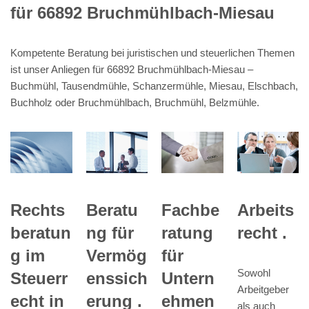
für 66892 Bruchmühlbach-Miesau
Kompetente Beratung bei juristischen und steuerlichen Themen
ist unser Anliegen für 66892 Bruchmühlbach-Miesau –
Buchmühl, Tausendmühle, Schanzermühle, Miesau, Elschbach,
Buchholz oder Bruchmühlbach, Bruchmühl, Belzmühle.
Rechts
Beratu
Fachbe
Arbeits
beratun
ng für
ratung
recht .
g im
Vermög
für
Sowohl
Steuerr
enssich
Untern
Arbeitgeber
echt in
erung .
ehmen
als auch