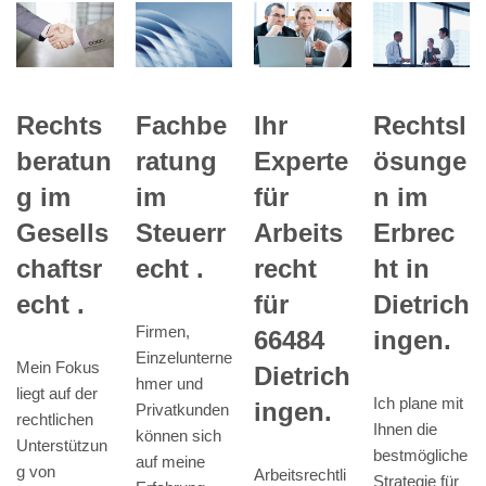
Fachbe
Rechts
Ihr
Rechtsl
ratung
beratun
Experte
ösunge
im
g im
für
n im
Steuerr
Gesells
Arbeits
Erbrec
echt .
chaftsr
recht
ht in
echt .
für
Dietrich
Firmen,
66484
ingen.
Einzelunterne
Mein Fokus
Dietrich
hmer und
liegt auf der
Ich plane mit
ingen.
Privatkunden
rechtlichen
Ihnen die
können sich
Unterstützun
bestmögliche
auf meine
g von
Arbeitsrechtli
Strategie für