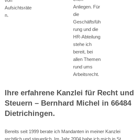
von
Anliegen. Für
Aufsichtsräte
die
n.
Geschäftsfüh
rung und die
HR-Abteilung
stehe ich
bereit, bei
allen Themen
rund ums
Arbeitsrecht.
Ihre erfahrene Kanzlei für Recht und
Steuern – Bernhard Michel in 66484
Dietrichingen.
Bereits seit 1999 berate ich Mandanten in meiner Kanzlei
rechtlich und steuerlich. Im Jahr 2004 habe ich mich in St.