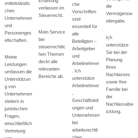
Erfahrung
mittelständis
che
die
verlassen im
chen
Vorschriften
Vermögensw
Steuerrecht.
Unternehmen
sind
eitergabe.
und
essentiell für
Mein Service
Personenges
alle
Ich
bei
ellschaften.
Beteiligten –
unterstütze
steuerrechtlic
Arbeitgeber
Sie bei der
hen Themen
und
Meine
Planung
deckt alle
Arbeitnehmer
Leistungen
Ihres
relevanten
. Ich
umfassen die
Nachlasses
Bereiche ab.
unterstütze
Unterstützun
sowie Ihre
Arbeitnehmer
g von
Familie bei
,
Unternehmen
der
Geschäftsleit
sleitern in
Nachlassabw
ungen und
juristischen
icklung.
Unternehmen
Fragen,
bei
einschließlich
arbeitsrechtli
Vertretung
chen