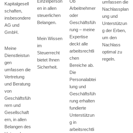
Einzelperson
Ob
umfassen die
Kapitalgesell
en in allen
Arbeitnehmer
Nachlassplan
schaften,
steuerlichen
oder
ung und
insbesondere
Belangen.
Geschäftsfüh
Unterstützun
AG und
rung – meine
g der Erben,
GmbH.
Expertise
um den
Mein Wissen
deckt alle
Nachlass
im
Meine
arbeitsrechtli
optimal zu
Steuerrecht
Dienstleistun
chen
regeln.
bietet Ihnen
gen
Bereiche ab.
Sicherheit.
umfassen die
Die
Vertretung
Personalabtei
und Beratung
lung und
von
Geschäftsfüh
Geschäftsfüh
rung erhalten
rern und
fundierte
Gesellschaft
Unterstützun
ern, in allen
g in
Belangen des
arbeitsrechtli