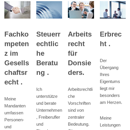
Steuerr
Fachko
Arbeits
Erbrec
echtlic
mpeten
recht
ht .
he
z im
für
Der
Beratu
Gesells
Donsie
Übergang
ng .
chaftsr
ders.
Ihres
echt .
Eigentums
liegt mir
Ich
Arbeitsrechtli
besonders
unterstütze
che
Meine
am Herzen.
und berate
Vorschriften
Mandanten
Unternehmen
sind von
umfassen
, Freiberufler
zentraler
Meine
Personen-
und
Bedeutung.
Leistungen
und