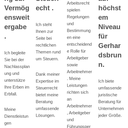
Arbeitsrecht
echt .
Vermög
höchst
spielen
ensweit
em
Regelungen
und
Ich steht
ergabe
Niveau
Bestimmung
Ihnen zur
.
für
en eine
Seite bei
entscheidend
Gerhar
rechtlichen
e Rolle für
Themen rund
Ich begleite
dsbrun
Arbeitgeber
um Steuern.
Sie bei der
n.
sowie
Nachlassplan
Arbeitnehmer
ung und
Dank meiner
. Meine
unterstütze
Expertise im
Ich biete
Leistungen
Ihre Erben im
Steuerrecht
umfassende
richten sich
Erbfall.
bietet meine
juristische
an
Beratung
Beratung für
Arbeitnehmer
umfassende
Unternehmen
Meine
, Arbeitgeber
Lösungen.
jeder Größe.
Dienstleistun
und
gen
Führungsper