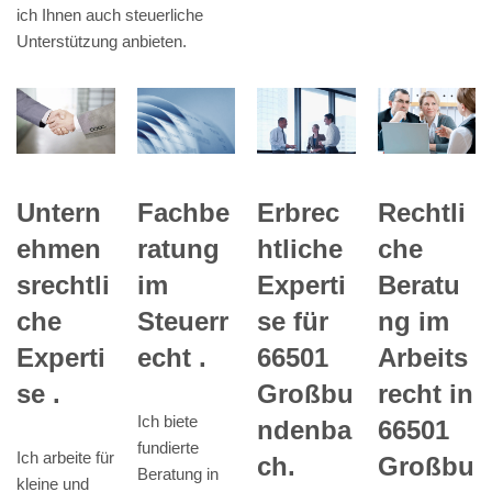
ich Ihnen auch steuerliche
Unterstützung anbieten.
Fachbe
Untern
Erbrec
Rechtli
ratung
ehmen
htliche
che
im
srechtli
Experti
Beratu
Steuerr
che
se für
ng im
echt .
Experti
66501
Arbeits
se .
Großbu
recht in
Ich biete
ndenba
66501
fundierte
Ich arbeite für
ch.
Großbu
Beratung in
kleine und