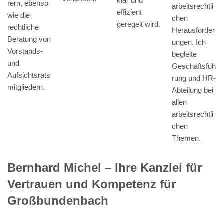
klar und
rern, ebenso
arbeitsrechtli
effizient
wie die
chen
geregelt wird.
rechtliche
Herausforder
Beratung von
ungen. Ich
Vorstands-
begleite
und
Geschäftsfüh
Aufsichtsrats
rung und HR-
mitgliedern.
Abteilung bei
allen
arbeitsrechtli
chen
Themen.
Bernhard Michel – Ihre Kanzlei für
Vertrauen und Kompetenz für
Großbundenbach