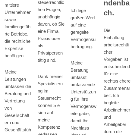
ndenba
steuerrechtlic
mittlere
hen Fragen,
Ich lege
ch.
Unternehmen
unabhängig
großen Wert
sowie
davon, ob Sie
auf eine
familiengefüh
Die
eine Firma,
geregelte
rte Betriebe,
Einhaltung
Praxis oder
Vermögensü
die rechtliche
arbeitsrechtli
als
bertragung.
Expertise
cher
Privatperson
benötigen.
Vorgaben ist
tätig sind.
Meine
entscheidend
Beratung
Meine
für eine
Dank meiner
umfasst
Leistungen
rechtssichere
Spezialisieru
umfassende
umfassen die
Zusammenar
ng im
Unterstützun
Beratung und
beit. Ich
Steuerrecht
g für Ihre
Vertretung
begleite
können Sie
Vermögensw
von
Arbeitnehmer
sich auf
eitergabe,
Gesellschaft
und
meine
damit Ihr
ern und
Arbeitgeber
Kompetenz
Nachlass
Geschäftsfüh
durch die
verlassen.