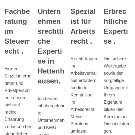
Fachbe
Untern
Spezial
Erbrec
ratung
ehmen
ist für
htliche
im
srechtli
Arbeits
Experti
Steuerr
che
recht .
se .
echt .
Experti
Rechtsfragen
Die sichere
se in
im
Weitergabe
Firmen,
Hettenh
Arbeitsverhäl
sowie der
Einzelunterne
ausen.
tnis erfordern
sorgfältige
hmer und
fundierte
Umgang mit
Privatperson
Kenntnisse
Ihrem
en können
Ich berate
im
Eigentum
sich auf
inhabergeführ
Arbeitsrecht.
bilden den
meine
te
Meine
Kern meiner
Erfahrung
Unternehmen
Beratung
Dienstleistun
verlassen bei
und KMU,
umfasst
gen.
steuerlichen
sowie