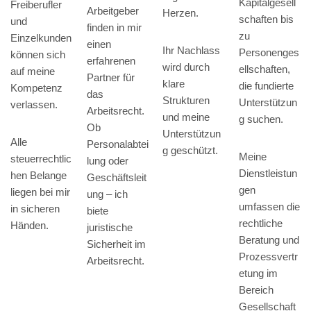
Kapitalgesell
Freiberufler
Arbeitgeber
Herzen.
schaften bis
und
finden in mir
zu
Einzelkunden
einen
Ihr Nachlass
Personenges
können sich
erfahrenen
wird durch
ellschaften,
auf meine
Partner für
klare
die fundierte
Kompetenz
das
Strukturen
Unterstützun
verlassen.
Arbeitsrecht.
und meine
g suchen.
Ob
Unterstützun
Alle
Personalabtei
g geschützt.
Meine
steuerrechtlic
lung oder
Dienstleistun
hen Belange
Geschäftsleit
gen
liegen bei mir
ung – ich
umfassen die
in sicheren
biete
rechtliche
Händen.
juristische
Beratung und
Sicherheit im
Prozessvertr
Arbeitsrecht.
etung im
Bereich
Gesellschaft