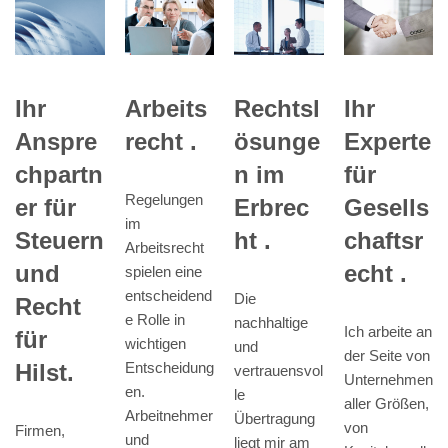
Ihr
Arbeits
Rechtsl
Ihr
Anspre
recht .
ösunge
Experte
chpartn
n im
für
Regelungen
er für
Erbrec
Gesells
im
Steuern
ht .
chaftsr
Arbeitsrecht
und
echt .
spielen eine
entscheidend
Die
Recht
e Rolle in
nachhaltige
Ich arbeite an
für
wichtigen
und
der Seite von
Hilst.
Entscheidung
vertrauensvol
Unternehmen
en.
le
aller Größen,
Arbeitnehmer
Übertragung
von
Firmen,
und
liegt mir am