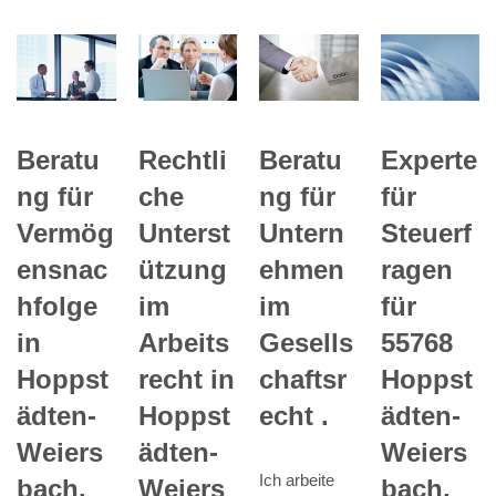
Experte
Beratu
Rechtli
Beratu
für
ng für
che
ng für
Steuerf
Vermög
Unterst
Untern
ragen
ensnac
ützung
ehmen
für
hfolge
im
im
55768
in
Arbeits
Gesells
Hoppst
Hoppst
recht in
chaftsr
ädten-
ädten-
Hoppst
echt .
Weiers
Weiers
ädten-
Ich arbeite
bach.
bach.
Weiers