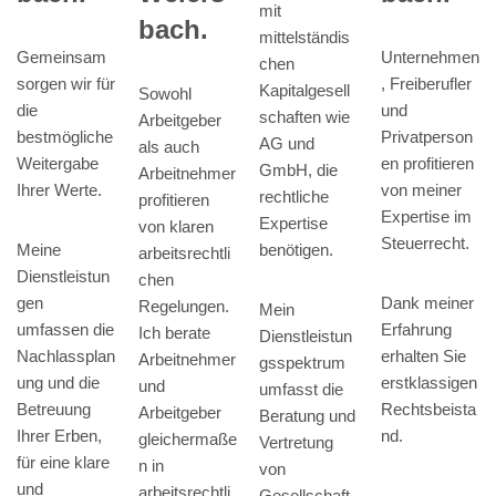
mit
bach.
mittelständis
Unternehmen
Gemeinsam
chen
, Freiberufler
sorgen wir für
Kapitalgesell
Sowohl
und
die
schaften wie
Arbeitgeber
Privatperson
bestmögliche
AG und
als auch
en profitieren
Weitergabe
GmbH, die
Arbeitnehmer
von meiner
Ihrer Werte.
rechtliche
profitieren
Expertise im
Expertise
von klaren
Steuerrecht.
Meine
benötigen.
arbeitsrechtli
Dienstleistun
chen
Dank meiner
gen
Regelungen.
Mein
Erfahrung
umfassen die
Ich berate
Dienstleistun
erhalten Sie
Nachlassplan
Arbeitnehmer
gsspektrum
erstklassigen
ung und die
und
umfasst die
Rechtsbeista
Betreuung
Arbeitgeber
Beratung und
nd.
Ihrer Erben,
gleichermaße
Vertretung
für eine klare
n in
von
und
arbeitsrechtli
Gesellschaft