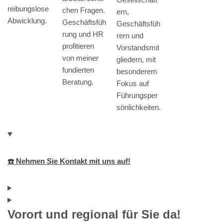
reibungslose
chen Fragen.
ern,
Abwicklung.
Geschäftsfüh
Geschäftsfüh
rung und HR
rern und
profitieren
Vorstandsmit
von meiner
gliedern, mit
fundierten
besonderem
Beratung.
Fokus auf
Führungsper
sönlichkeiten.
☎️ Nehmen Sie Kontakt mit uns auf!
Vorort und regional für Sie da!