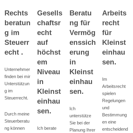
Rechts
Gesells
Beratu
Arbeits
beratun
chaftsr
ng für
recht
g im
echt
Vermög
für
Steuerr
auf
enssich
Kleinst
echt .
höchst
erung
einhau
em
in
sen.
Unternehmer
Niveau
Kleinst
finden bei mir
Im
in
einhau
Unterstützun
Arbeitsrecht
Kleinst
sen.
g im
spielen
Steuerrecht.
einhau
Regelungen
und
Ich
sen.
Durch meine
Bestimmung
unterstütze
Steuerberatu
en eine
Sie bei der
ng können
Ich berate
entscheidend
Planung Ihrer