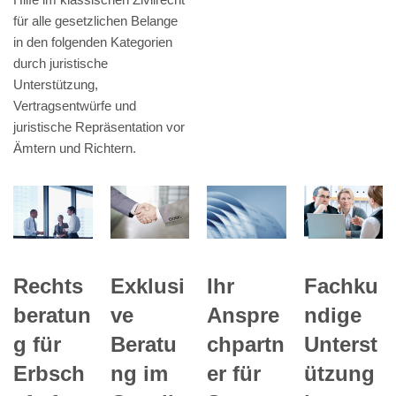
für alle gesetzlichen Belange
in den folgenden Kategorien
durch juristische
Unterstützung,
Vertragsentwürfe und
juristische Repräsentation vor
Ämtern und Richtern.
Ihr
Rechts
Exklusi
Fachku
Anspre
beratun
ve
ndige
chpartn
g für
Beratu
Unterst
er für
Erbsch
ng im
ützung