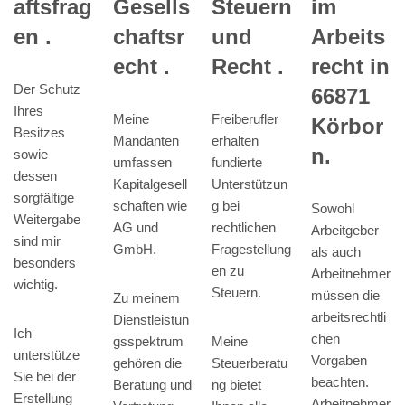
Steuern
aftsfrag
Gesells
im
und
en .
chaftsr
Arbeits
Recht .
echt .
recht in
Der Schutz
66871
Ihres
Freiberufler
Meine
Körbor
Besitzes
erhalten
Mandanten
n.
sowie
fundierte
umfassen
dessen
Unterstützun
Kapitalgesell
sorgfältige
g bei
schaften wie
Sowohl
Weitergabe
rechtlichen
AG und
Arbeitgeber
sind mir
Fragestellung
GmbH.
als auch
besonders
en zu
Arbeitnehmer
wichtig.
Steuern.
müssen die
Zu meinem
arbeitsrechtli
Dienstleistun
Ich
chen
Meine
gsspektrum
unterstütze
Vorgaben
Steuerberatu
gehören die
Sie bei der
beachten.
ng bietet
Beratung und
Erstellung
Arbeitnehmer