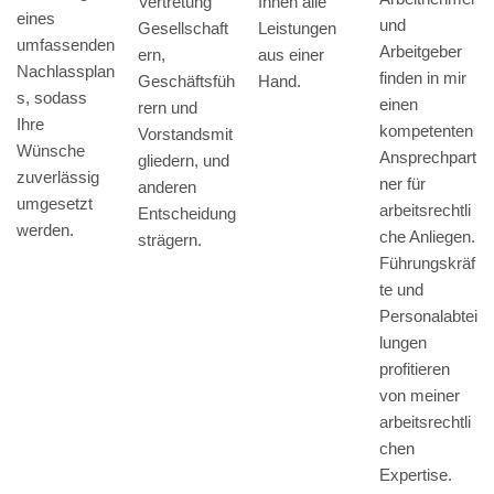
Ihnen alle
Vertretung
eines
und
Leistungen
Gesellschaft
umfassenden
Arbeitgeber
aus einer
ern,
Nachlassplan
finden in mir
Hand.
Geschäftsfüh
s, sodass
einen
rern und
Ihre
kompetenten
Vorstandsmit
Wünsche
Ansprechpart
gliedern, und
zuverlässig
ner für
anderen
umgesetzt
arbeitsrechtli
Entscheidung
werden.
che Anliegen.
strägern.
Führungskräf
te und
Personalabtei
lungen
profitieren
von meiner
arbeitsrechtli
chen
Expertise.