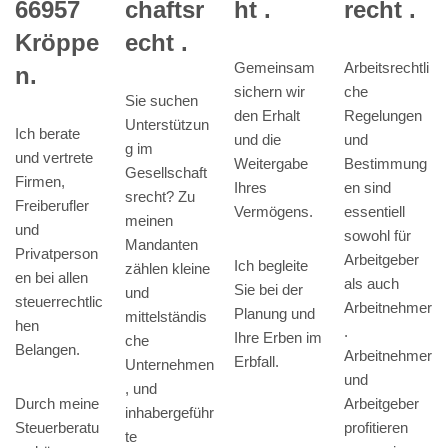
66957
chaftsr
ht .
recht .
Kröppe
echt .
Gemeinsam
Arbeitsrechtli
n.
sichern wir
che
Sie suchen
den Erhalt
Regelungen
Unterstützun
Ich berate
und die
und
g im
und vertrete
Weitergabe
Bestimmung
Gesellschaft
Firmen,
Ihres
en sind
srecht? Zu
Freiberufler
Vermögens.
essentiell
meinen
und
sowohl für
Mandanten
Privatperson
Arbeitgeber
Ich begleite
zählen kleine
en bei allen
als auch
Sie bei der
und
steuerrechtlic
Arbeitnehmer
Planung und
mittelständis
hen
.
Ihre Erben im
che
Belangen.
Arbeitnehmer
Erbfall.
Unternehmen
und
, und
Durch meine
Arbeitgeber
inhabergeführ
Steuerberatu
profitieren
te