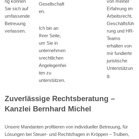
ng können
von meiner
Gesellschaft
Sie sich auf
Erfahrung im
en.
umfassende
Arbeitsrecht.
Betreuung
Geschäftsfüh
Ich bin an
verlassen.
rung und HR-
Ihrer Seite,
Teams
um Sie in
erhalten von
unternehmen
mir fundierte
srechtlichen
juristische
Angelegenhei
Unterstützun
ten zu
g.
unterstützen.
Zuverlässige Rechtsberatung –
Kanzlei Bernhard Michel
Unsere Mandanten profitieren von individueller Betreuung, für
Lösungen bei Steuer- und Rechtsfragen in Kröppen – Trulben,