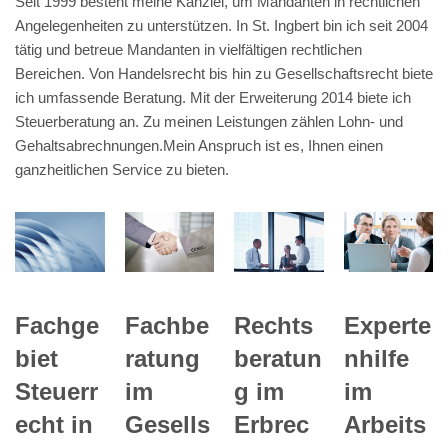
Seit 1999 besteht meine Kanzlei, um Mandanten in rechtlichen
Angelegenheiten zu unterstützen. In St. Ingbert bin ich seit 2004
tätig und betreue Mandanten in vielfältigen rechtlichen
Bereichen. Von Handelsrecht bis hin zu Gesellschaftsrecht biete
ich umfassende Beratung. Mit der Erweiterung 2014 biete ich
Steuerberatung an. Zu meinen Leistungen zählen Lohn- und
Gehaltsabrechnungen.Mein Anspruch ist es, Ihnen einen
ganzheitlichen Service zu bieten.
Fachge
Fachbe
Rechts
Experte
biet
ratung
beratun
nhilfe
Steuerr
im
g im
im
echt in
Gesells
Erbrec
Arbeits