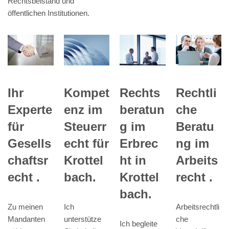
Rechtsbeistand und
öffentlichen Institutionen.
Kompet
Ihr
Rechts
Rechtli
enz im
Experte
beratun
che
Steuerr
für
g im
Beratu
echt für
Gesells
Erbrec
ng im
Krottel
chaftsr
ht in
Arbeits
bach.
echt .
Krottel
recht .
bach.
Ich
Zu meinen
Arbeitsrechtli
unterstütze
Mandanten
che
Ich begleite