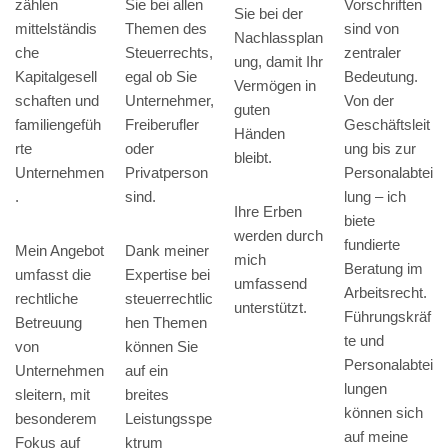
Sie bei allen
zählen
Vorschriften
Sie bei der
Themen des
mittelständis
sind von
Nachlassplan
Steuerrechts,
che
zentraler
ung, damit Ihr
egal ob Sie
Kapitalgesell
Bedeutung.
Vermögen in
Unternehmer,
schaften und
Von der
guten
Freiberufler
familiengefüh
Geschäftsleit
Händen
oder
rte
ung bis zur
bleibt.
Privatperson
Unternehmen
Personalabtei
sind.
.
lung – ich
Ihre Erben
biete
werden durch
fundierte
Dank meiner
Mein Angebot
mich
Beratung im
Expertise bei
umfasst die
umfassend
Arbeitsrecht.
steuerrechtlic
rechtliche
unterstützt.
Führungskräf
hen Themen
Betreuung
te und
können Sie
von
Personalabtei
auf ein
Unternehmen
lungen
breites
sleitern, mit
können sich
Leistungsspe
besonderem
auf meine
ktrum
Fokus auf