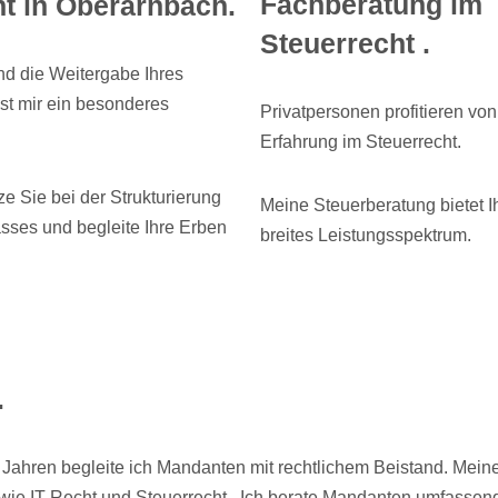
Fachberatung im
t in Oberarnbach.
Steuerrecht .
nd die Weitergabe Ihres
st mir ein besonderes
Privatpersonen profitieren vo
Erfahrung im Steuerrecht.
tze Sie bei der Strukturierung
Meine Steuerberatung bietet I
sses und begleite Ihre Erben
breites Leistungsspektrum.
.
Jahren begleite ich Mandanten mit rechtlichem Beistand. Meine K
wie IT-Recht und Steuerrecht.. Ich berate Mandanten umfasse