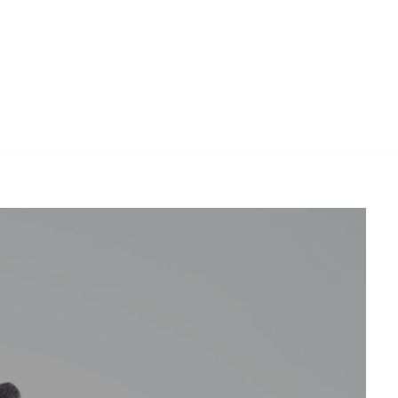
rd Michel, Ihr ☑️ Anwalt. ✔️ Arbeitsrecht, ✔️
it uns ✉.