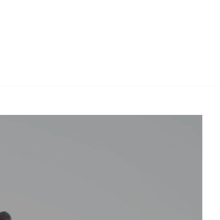
echt. ➡️ Bernhard Michel, Ihr ☑️ Anwalt. ✔️
h. Innovative Lösungen, nur einen Schritt entfernt ✉.