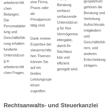
gsspektrum
eine Firma,
arbeitsrechtli
Beratung
gehören die
Praxis oder
chen
umfasst
Beratung und
als
Belangen.
umfassende
Vertretung
Privatperson
Die
Unterstützun
Aufsichtsrats
tätig sind.
Personalabtei
g für Ihre
mitgliedern
lung und
Vermögensw
und
Geschäftsfüh
Dank meiner
eitergabe,
Geschäftsfüh
rung erhalten
Expertise bei
damit Ihr
rern, und
fundierte
steuerrechtlic
Nachlass
anderen
Unterstützun
hen Themen
klar und
Entscheidung
g in
können Sie
effizient
strägern.
arbeitsrechtli
auf ein
geregelt wird.
chen Fragen.
breites
Leistungsspe
ktrum
zugreifen.
Rechtsanwalts- und Steuerkanzlei