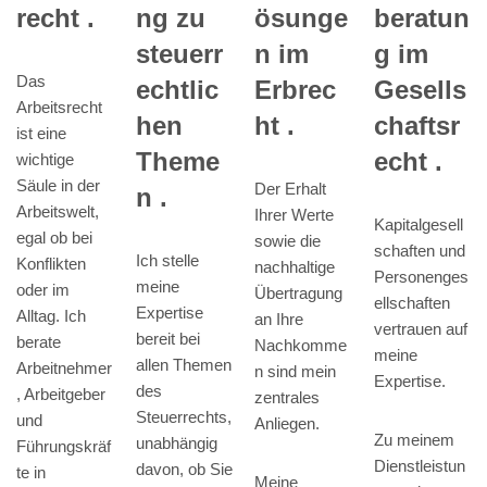
ng zu
recht .
ösunge
beratun
steuerr
n im
g im
Das
echtlic
Erbrec
Gesells
Arbeitsrecht
hen
ht .
chaftsr
ist eine
Theme
echt .
wichtige
Säule in der
Der Erhalt
n .
Arbeitswelt,
Ihrer Werte
Kapitalgesell
egal ob bei
sowie die
schaften und
Ich stelle
Konflikten
nachhaltige
Personenges
meine
oder im
Übertragung
ellschaften
Expertise
Alltag. Ich
an Ihre
vertrauen auf
bereit bei
berate
Nachkomme
meine
allen Themen
Arbeitnehmer
n sind mein
Expertise.
des
, Arbeitgeber
zentrales
Steuerrechts,
und
Anliegen.
Zu meinem
unabhängig
Führungskräf
Dienstleistun
davon, ob Sie
te in
Meine