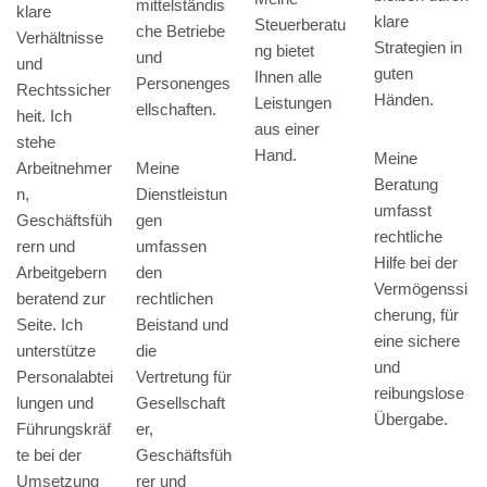
mittelständis
klare
klare
Steuerberatu
che Betriebe
Verhältnisse
Strategien in
ng bietet
und
und
guten
Ihnen alle
Personenges
Rechtssicher
Händen.
Leistungen
ellschaften.
heit. Ich
aus einer
stehe
Hand.
Meine
Arbeitnehmer
Meine
Beratung
n,
Dienstleistun
umfasst
Geschäftsfüh
gen
rechtliche
rern und
umfassen
Hilfe bei der
Arbeitgebern
den
Vermögenssi
beratend zur
rechtlichen
cherung, für
Seite. Ich
Beistand und
eine sichere
unterstütze
die
und
Personalabtei
Vertretung für
reibungslose
lungen und
Gesellschaft
Übergabe.
Führungskräf
er,
te bei der
Geschäftsfüh
Umsetzung
rer und