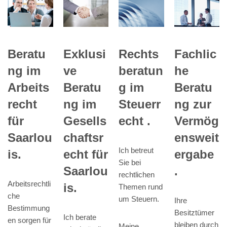
Rechts
Beratu
Exklusi
Fachlic
beratun
ng im
ve
he
g im
Arbeits
Beratu
Beratu
Steuerr
recht
ng im
ng zur
echt .
für
Gesells
Vermög
Saarlou
chaftsr
ensweit
Ich betreut
is.
echt für
ergabe
Sie bei
Saarlou
.
rechtlichen
Arbeitsrechtli
is.
Themen rund
che
um Steuern.
Ihre
Bestimmung
Besitztümer
Ich berate
en sorgen für
bleiben durch
Meine