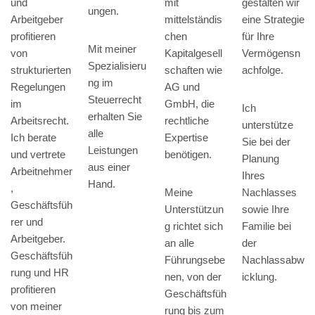
und
mit
gestalten wir
ungen.
Arbeitgeber
mittelständis
eine Strategie
profitieren
chen
für Ihre
Mit meiner
von
Kapitalgesell
Vermögensn
Spezialisieru
strukturierten
schaften wie
achfolge.
ng im
Regelungen
AG und
Steuerrecht
im
GmbH, die
Ich
erhalten Sie
Arbeitsrecht.
rechtliche
unterstütze
alle
Ich berate
Expertise
Sie bei der
Leistungen
und vertrete
benötigen.
Planung
aus einer
Arbeitnehmer
Ihres
Hand.
,
Meine
Nachlasses
Geschäftsfüh
Unterstützun
sowie Ihre
rer und
g richtet sich
Familie bei
Arbeitgeber.
an alle
der
Geschäftsfüh
Führungsebe
Nachlassabw
rung und HR
nen, von der
icklung.
profitieren
Geschäftsfüh
von meiner
rung bis zum