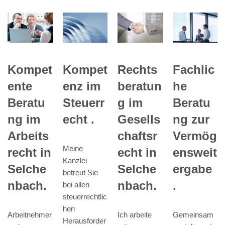
Kompet
Kompet
Rechts
Fachlic
enz im
ente
beratun
he
Steuerr
Beratu
g im
Beratu
echt .
ng im
Gesells
ng zur
Arbeits
chaftsr
Vermög
Meine
recht in
echt in
ensweit
Kanzlei
Selche
Selche
ergabe
betreut Sie
nbach.
nbach.
.
bei allen
steuerrechtlic
hen
Arbeitnehmer
Ich arbeite
Gemeinsam
Herausforder