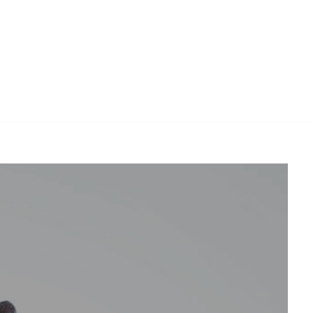
n Sie nach ✔️ Arbeitsrecht, ✔️ Rechtsanwalt, ✔️
Glan). Innovative Lösungen, nur einen Schritt entfernt